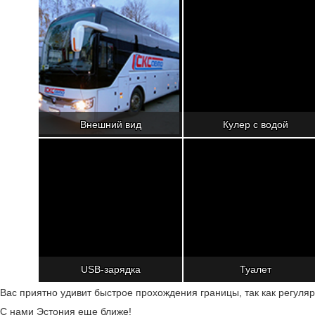
Внешний вид
Кулер с водой
USB-зарядка
Туалет
Вас приятно удивит быстрое прохождения границы, так как регуля
C нами Эстония еще ближе!