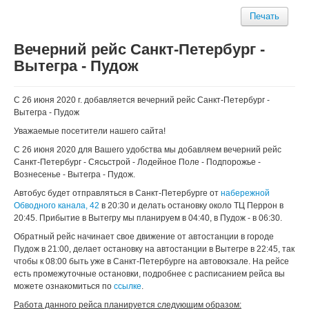
Печать
Вечерний рейс Санкт-Петербург -
Вытегра - Пудож
С 26 июня 2020 г. добавляется вечерний рейс Санкт-Петербург -
Вытегра - Пудож
Уважаемые посетители нашего сайта!
С 26 июня 2020 для Вашего удобства мы добавляем вечерний рейс
Санкт-Петербург - Сясьстрой - Лодейное Поле - Подпорожье -
Вознесенье - Вытегра - Пудож.
Автобус будет отправляться в Санкт-Петербурге от
набережной
Обводного канала, 42
в 20:30 и делать остановку около ТЦ Перрон в
20:45. Прибытие в Вытегру мы планируем в 04:40, в Пудож - в 06:30.
Обратный рейс начинает свое движение от автостанции в городе
Пудож в 21:00, делает остановку на автостанции в Вытегре в 22:45, так
чтобы к 08:00 быть уже в Санкт-Петербурге на автовокзале. На рейсе
есть промежуточные остановки, подробнее с расписанием рейса вы
можете ознакомиться по
ссылке
.
Работа данного рейса планируется следующим образом: