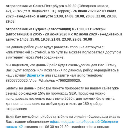
отправления из Санкт-Петербурга
в
20:30
(Обводного канала,
42),
20:45
(ст.м. Ладожская, ТЦ Перрон) -
26 июня 2020 и с 01 июля
2020 - ежедневно, в августе 13.08, 14.08, 18.08, 20.08, 22.08, 28.08,
29.08
отправления из Пудожа (автостанция)
в
21:00
, из
Вытегры
(автостанция)
в
20:45
-
28 июня 2020 и с 02 июля 2020 - ежедневно, в
августе 14.08, 15.08, 19.08, 21.08, 23.08, 29.08, 30.08
На данном рейсе у нас будут работать хорошие автобусы с
климатической системой, а по пути вы можете пользоваться доступом
в интернет через Wi-Fi соединение.
Мы надеемся, что данный рейс будет очень удобен для Вас. Если у
Вас будут вопросы или пожелания по данному рейсу, обращайтесь в
нашу группу
Вконтакте
или задавайте нам их по телефону
88007700020. Viber, WhatsApp +79602800020.
Билеты на данный рейс Вы можете приобрести на нашем сайте
уже
сейчас со скидкой 15%
по промокоду
SEV
. Промокод можно
использовать несколько раз в июне 2020 г. для покупки билетов на
данное направление на любую дату вплоть до 180 дней до
отправления.
Если Вам неудобно приобретать билеты онлайн - будем рады видеть
Вас в нашем обновленном
офисе продаж на набережной Обводного
канала, 42
ежедневно с 06:30 до 21:30, телефон офиса продаж