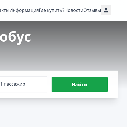
акты
Информация
Где купить?
Новости
Отзывы
обус
1 пассажир
Найти