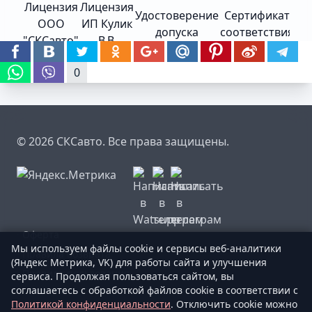
Лицензия
Лицензия
Удостоверение
Сертификат
То
ООО
ИП Кулик
допуска
соответствия
"СКСавто"
В.В.
0
© 2026 СКСавто. Все права защищены.
·
Оферта
Мы используем файлы cookie и сервисы веб-аналитики
·
Правила возврата
(Яндекс Метрика, VK) для работы сайта и улучшения
·
Правила пользования
сервиса. Продолжая пользоваться сайтом, вы
соглашаетесь с обработкой файлов cookie в соответствии с
Политикой конфиденциальности
. Отключить cookie можно
·
Страхование