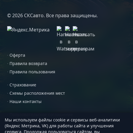
© 2026 СКСавто. Все права защищены.
·
Оферта
·
Правила возврата
·
Правила пользования
·
Страхование
·
Схемы расположения мест
·
Наши контакты
·
Пользовательское соглашение
Мы используем файлы cookie и сервисы веб-аналитики
·
Где купить билет?
(Яндекс Метрика, VK) для работы сайта и улучшения
·
Вакансии
сервиса. Продолжая пользоваться сайтом, вы