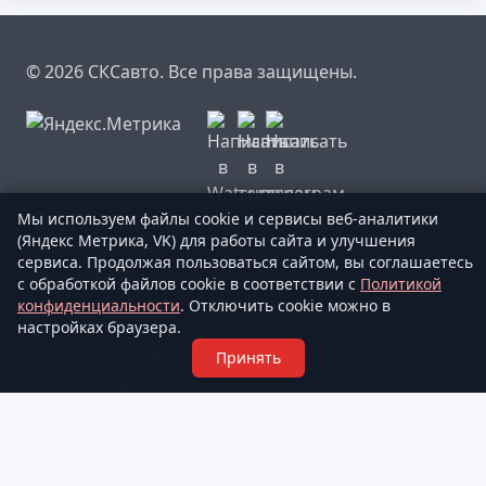
© 2026 СКСавто. Все права защищены.
·
Оферта
Мы используем файлы cookie и сервисы веб-аналитики
(Яндекс Метрика, VK) для работы сайта и улучшения
·
Правила возврата
сервиса. Продолжая пользоваться сайтом, вы соглашаетесь
·
Правила пользования
с обработкой файлов cookie в соответствии с
Политикой
конфиденциальности
. Отключить cookie можно в
·
Страхование
настройках браузера.
·
Схемы расположения мест
Принять
·
Наши контакты
·
Пользовательское соглашение
·
Где купить билет?