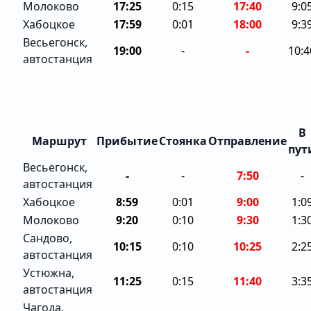
Молоково
17:25
0:15
17:40
9:0
Хабоцкое
17:59
0:01
18:00
9:3
Весьегонск,
19:00
-
-
10:4
автостанция
В
Маршрут
Прибытие
Стоянка
Отправление
пут
Весьегонск,
-
-
7:50
-
автостанция
Хабоцкое
8:59
0:01
9:00
1:0
Молоково
9:20
0:10
9:30
1:3
Сандово,
10:15
0:10
10:25
2:2
автостанция
Устюжна,
11:25
0:15
11:40
3:3
автостанция
Чагода,