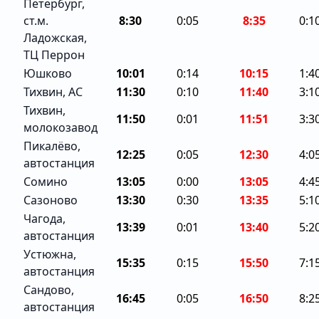
Петербург,
ст.м.
8:30
0:05
8:35
0:1
Ладожская,
ТЦ Перрон
Юшково
10:01
0:14
10:15
1:4
Тихвин, АС
11:30
0:10
11:40
3:1
Тихвин,
11:50
0:01
11:51
3:3
молокозавод
Пикалёво,
12:25
0:05
12:30
4:0
автостанция
Сомино
13:05
0:00
13:05
4:4
Сазоново
13:30
0:30
13:35
5:1
Чагода,
13:39
0:01
13:40
5:2
автостанция
Устюжна,
15:35
0:15
15:50
7:1
автостанция
Сандово,
16:45
0:05
16:50
8:2
автостанция