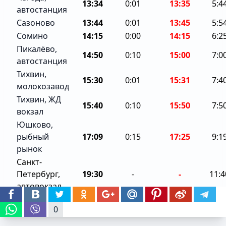
13:34
0:01
13:35
5:4
автостанция
Сазоново
13:44
0:01
13:45
5:5
Сомино
14:15
0:00
14:15
6:2
Пикалёво,
14:50
0:10
15:00
7:0
автостанция
Тихвин,
15:30
0:01
15:31
7:4
молокозавод
Тихвин, ЖД
15:40
0:10
15:50
7:5
вокзал
Юшково,
рыбный
17:09
0:15
17:25
9:1
рынок
Санкт-
Петербург,
19:30
-
-
11:4
автовокзал
0