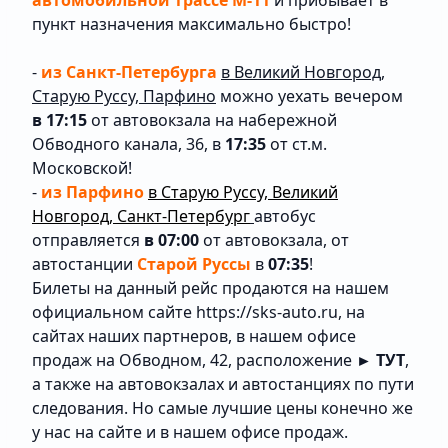
автомобильной трассе М-11
и прибывает в
пункт назначения максимально быстро!
-
из Санкт-Петербурга
в Великий Новгород,
Старую Руссу, Парфино
можно уехать вечером
в 17:15
от автовокзала на набережной
Обводного канала, 36, в
17:35
от ст.м.
Московской!
-
из Парфино
в Старую Руссу, Великий
Новгород, Санкт-Петербург
автобус
отправляется
в 07:00
от автовокзала, от
автостанции
Старой Руссы
в
07:35
!
Билеты на данный рейс продаются на нашем
официальном сайте
https://sks-auto.ru
, на
сайтах наших партнеров, в нашем офисе
продаж на Обводном, 42, расположение
► ТУТ
,
а также на автовокзалах и автостанциях по пути
следования. Но самые лучшие цены конечно же
у нас на сайте и в
нашем офисе продаж.