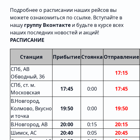
Подробнее о расписании наших рейсов вы
можете ознакомиться по
ссылке
. Вступайте в
нашу
группу Вконтакте
и будьте в курсе всех
наших последних новостей и акций!
РАСПИСАНИЕ
Станция
Прибытие
Стоянка
Отправление
СПб, АВ
17:15
Обводный, 36
СПб, ст. м.
17:45
0:00
17:45
Московская
В.Новгород,
Колмово, Вкусно
19:50
0:00
19:50
и точка
В.Новгород, АВ
20:00
0:15
20:15
Шимск, АС
20:40
0:05
20:45