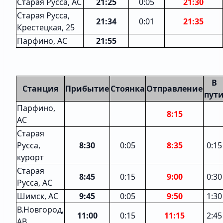
Старая Русса, АС
21:25
0:05
21:30
Старая Русса,
21:34
0:01
21:35
Крестецкая, 25
Парфино, АС
21:55
В
Станция
Прибытие
Стоянка
Отправление
пут
Парфино,
8:15
АС
Старая
Русса,
8:30
0:05
8:35
0:15
курорт
Старая
8:45
0:15
9:00
0:30
Русса, АС
Шимск, АС
9:45
0:05
9:50
1:30
В.Новгород,
11:00
0:15
11:15
2:45
АВ