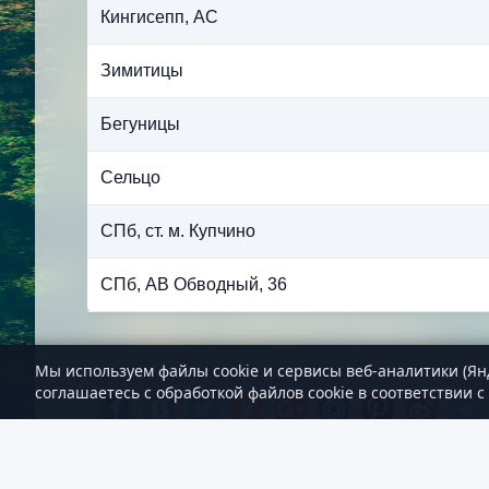
Кингисепп, АС
Зимитицы
Бегуницы
Сельцо
СПб, ст. м. Купчино
СПб, АВ Обводный, 36
Мы используем файлы cookie и сервисы веб-аналитики (Ян
соглашаетесь с обработкой файлов cookie в соответствии с