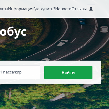
акты
Информация
Где купить?
Новости
Отзывы
обус
1 пассажир
Найти