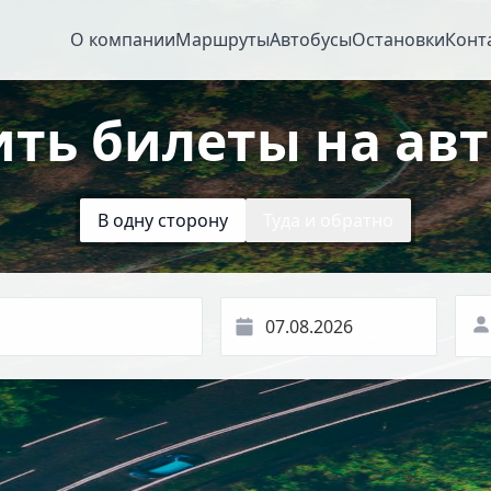
О компании
Маршруты
Автобусы
Остановки
Конт
ить билеты на авт
В одну сторону
Туда и обратно