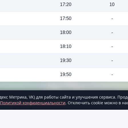
17:20
10
17:50
-
18:00
-
18:10
-
19:30
-
19:50
-
декс Метрика, VK) для работы сайта и улучшения сервиса. Прод
Политикой конфиденциальности
. Отключить cookie можно в на
0