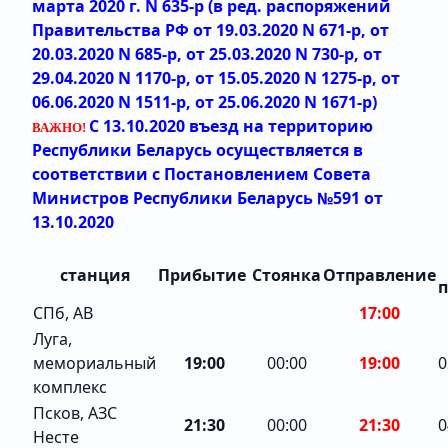
марта 2020 г. N 635-р (в ред. распоряжений
Правительства РФ от 19.03.2020 N 671-р, от
20.03.2020 N 685-р, от 25.03.2020 N 730-р, от
29.04.2020 N 1170-р, от 15.05.2020 N 1275-р, от
06.06.2020 N 1511-р, от 25.06.2020 N 1671-р)
С 13.10.2020 въезд на территорию
ВАЖНО!
Республики Беларусь осуществляется в
соответствии с
Постановлением Совета
Министров Республики Беларусь №591 от
13.10.2020
станция
Прибытие
Стоянка
Отправление
п
СПб, АВ
17:00
Луга,
мемориальный
19:00
00:00
19:00
0
комплекс
Псков, АЗС
21:30
00:00
21:30
0
Несте