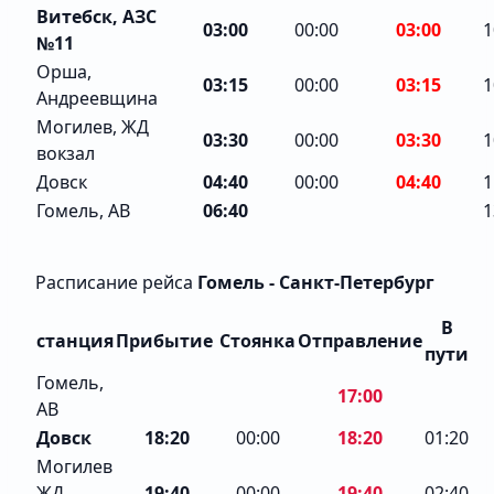
Витебск, АЗС
03:00
00:00
03:00
1
№11
Орша,
03:15
00:00
03:15
1
Андреевщина
Могилев, ЖД
03:30
00:00
03:30
1
вокзал
Довск
04:40
00:00
04:40
1
Гомель, АВ
06:40
1
Расписание рейса
Гомель - Санкт-Петербург
В
станция
Прибытие
Стоянка
Отправление
пути
Гомель,
17:00
АВ
Довск
18:20
00:00
18:20
01:20
Могилев
ЖД
19:40
00:00
19:40
02:40