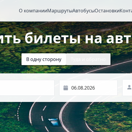
О компании
Маршруты
Автобусы
Остановки
Конт
ить билеты на авт
В одну сторону
Туда и обратно