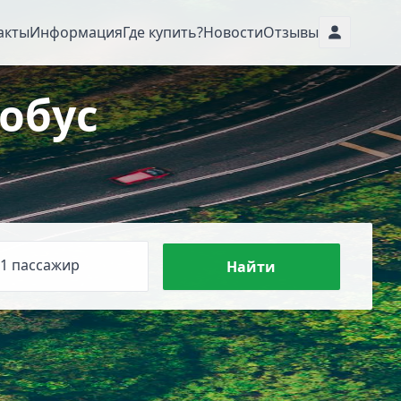
акты
Информация
Где купить?
Новости
Отзывы
обус
1 пассажир
Найти