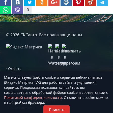
0
© 2026 СКСавто. Все права защищены.
·
Оферта
·
Правила возврата
Мы используем файлы cookie и сервисы веб-аналитики
(Яндекс Метрика, VK) для работы сайта и улучшения
·
Правила пользования
сервиса. Продолжая пользоваться сайтом, вы
соглашаетесь с обработкой файлов cookie в соответствии с
·
Страхование
Политикой конфиденциальности
. Отключить cookie можно
·
Схемы расположения мест
в настройках браузера.
·
Наши контакты
Принять