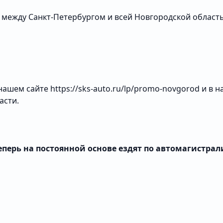
с между Санкт-Петербургом и всей Новгородской област
 нашем сайте
https://sks-auto.ru/lp/promo-novgorod
и в н
асти.
еперь на постоянной основе ездят по автомагистрал