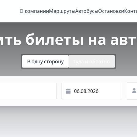
О компании
Маршруты
Автобусы
Остановки
Конт
ить билеты на авт
В одну сторону
Туда и обратно