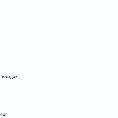
поездок!!!
верг