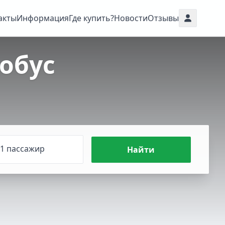
акты
Информация
Где купить?
Новости
Отзывы
обус
1 пассажир
Найти