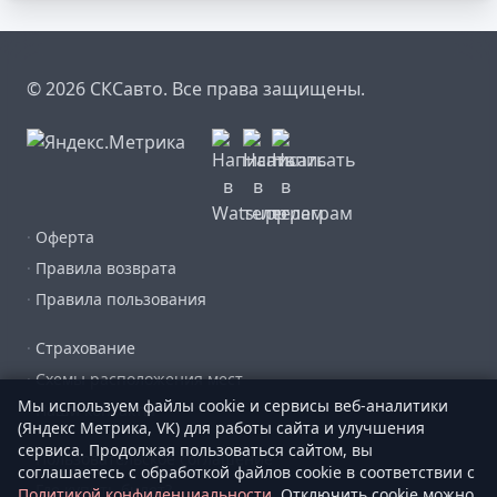
© 2026 СКСавто. Все права защищены.
·
Оферта
·
Правила возврата
·
Правила пользования
·
Страхование
·
Схемы расположения мест
Мы используем файлы cookie и сервисы веб-аналитики
·
Наши контакты
(Яндекс Метрика, VK) для работы сайта и улучшения
сервиса. Продолжая пользоваться сайтом, вы
·
Пользовательское соглашение
соглашаетесь с обработкой файлов cookie в соответствии с
·
Где купить билет?
Политикой конфиденциальности
. Отключить cookie можно