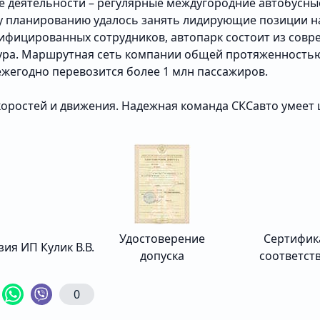
е деятельности – регулярные междугородние автобусны
му планированию удалось занять лидирующие позиции н
ифицированных сотрудников, автопарк состоит из совре
ра. Маршрутная сеть компании общей протяженностью 
ежегодно перевозится более 1 млн пассажиров.
оростей и движения. Надежная команда СКСавто умеет 
Удостоверение
Сертифик
ия ИП Кулик В.В.
допуска
соответст
0