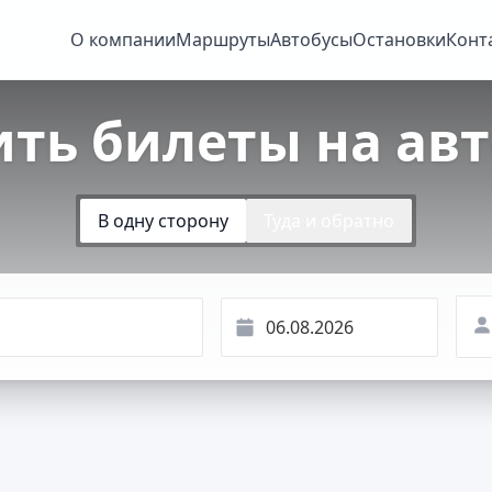
О компании
Маршруты
Автобусы
Остановки
Конт
ить билеты на авт
В одну сторону
Туда и обратно