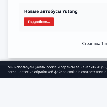
Новые автобусы Yutong
Подробнее...
Страница 1 и
Мы используем файлы cookie и сервисы веб-аналитики (Ян
соглашаетесь с обработкой файлов cookie в соответствии с
© 2026 СКСавто. Все права защищены.
·
Оферта
·
Страхова
·
Правила возврата
·
Схемы ра