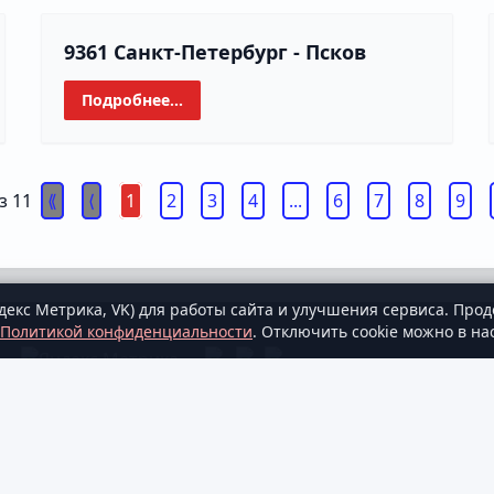
9361 Санкт-Петербург - Псков
Подробнее...
з 11
1
2
3
4
...
6
7
8
9
декс Метрика, VK) для работы сайта и улучшения сервиса. Прод
Политикой конфиденциальности
. Отключить cookie можно в на
ние
·
Пользовательское соглашен
сположения мест
·
Где купить билет?