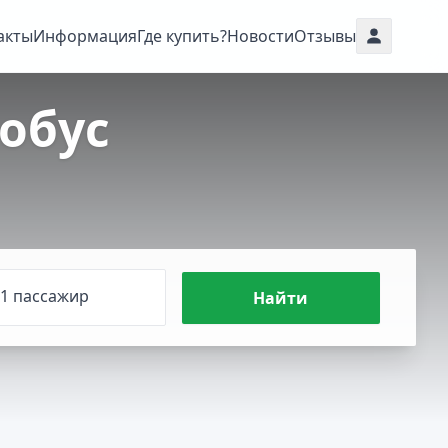
акты
Информация
Где купить?
Новости
Отзывы
обус
1 пассажир
Найти