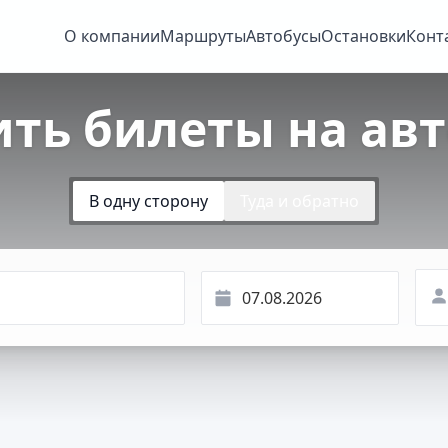
О компании
Маршруты
Автобусы
Остановки
Конт
ить билеты на авт
В одну сторону
Туда и обратно