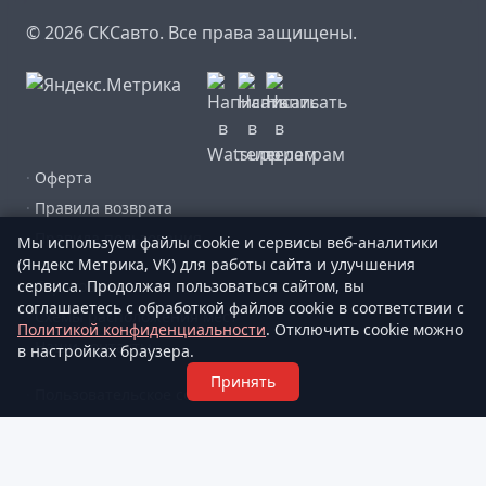
© 2026 СКСавто. Все права защищены.
·
Оферта
·
Правила возврата
·
Правила пользования
Мы используем файлы cookie и сервисы веб-аналитики
(Яндекс Метрика, VK) для работы сайта и улучшения
сервиса. Продолжая пользоваться сайтом, вы
·
Страхование
соглашаетесь с обработкой файлов cookie в соответствии с
·
Схемы расположения мест
Политикой конфиденциальности
. Отключить cookie можно
·
Наши контакты
в настройках браузера.
Принять
·
Пользовательское соглашение
·
Где купить билет?
·
Вакансии