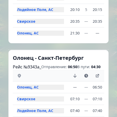
Лодейное Поле, АС
20:10
5
20:15
Свирское
20:35
—
20:35
Олонец, АС
21:30
—
—
Олонец - Санкт-Петербург
Рейс №9343a_
Отправление:
06:50
В пути:
04:30
Олонец, АС
—
—
06:50
Свирское
07:10
—
07:10
Лодейное Поле, АС
07:40
—
07:40