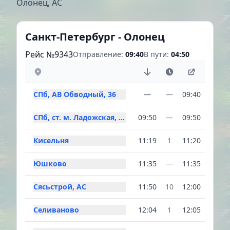
Олонец, АС
Санкт-Петербург - Олонец
Рейс №9343
Отправление:
09:40
В пути:
04:50
СПб, АВ Обводный, 36
—
—
09:40
СПб, ст. м. Ладожская, ТЦ Перрон
09:50
—
09:50
Кисельня
11:19
1
11:20
Юшково
11:35
—
11:35
Сясьстрой, АС
11:50
10
12:00
Селиваново
12:04
1
12:05