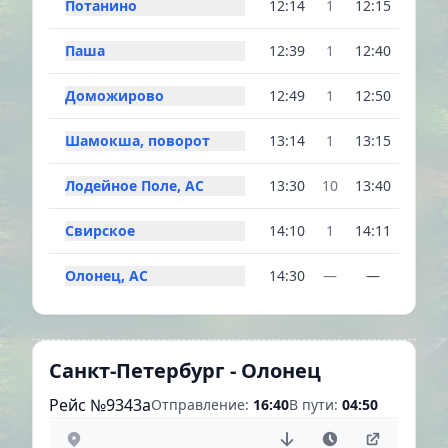
Потанино
12:14
1
12:15
Паша
12:39
1
12:40
Доможирово
12:49
1
12:50
Шамокша, поворот
13:14
1
13:15
Лодейное Поле, АС
13:30
10
13:40
Свирское
14:10
1
14:11
Олонец, АС
14:30
—
—
Санкт-Петербург - Олонец
Рейс №9343a
Отправление:
16:40
В пути:
04:50