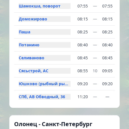
Шамокша, поворот
07:55
—
07:55
Доможирово
08:15
—
08:15
Паша
08:25
—
08:25
Потанино
08:40
—
08:40
Селиваново
08:45
—
08:45
Сясьстрой, АС
08:55
10
09:05
Юшково (рыбный рынок)
09:20
—
09:20
СПб, АВ Обводный, 36
11:20
—
—
Олонец - Санкт-Петербург