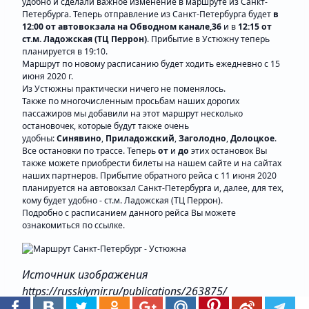
удобно и сделали важное изменение в маршруте из Санкт-
Петербурга. Теперь отправление из Санкт-Петербурга будет
в
12:00 от автовокзала на Обводном канале,36
и в
12:15 от
ст.м. Ладожская (ТЦ Перрон)
. Прибытие в Устюжну теперь
планируется в 19:10.
Маршрут по новому расписанию будет ходить ежедневно с 15
июня 2020 г.
Из Устюжны практически ничего не поменялось.
Также по многочисленным просьбам наших дорогих
пассажиров мы добавили на этот маршрут несколько
остановочек, которые будут также очень
удобны:
Синявино
,
Приладожский
,
Заголодно
,
Долоцкое
.
Все остановки по трассе. Теперь
от
и
до
этих остановок Вы
также можете приобрести билеты на нашем сайте и на сайтах
наших партнеров. Прибытие обратного рейса с 11 июня 2020
планируется на автовокзал Санкт-Петербурга и, далее, для тех,
кому будет удобно - ст.м. Ладожская (ТЦ Перрон).
Подробно с расписанием данного рейса Вы можете
ознакомиться по
ссылке
.
Источник изображения
https://russkiymir.ru/publications/263875/
Желаем Вам хороших поездок с СКСавто