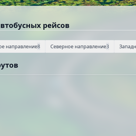
автобусных рейсов
ое направление
8
Северное направление
3
Западн
рутов