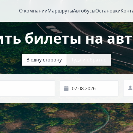
О компании
Маршруты
Автобусы
Остановки
Конт
ить билеты на авт
В одну сторону
Туда и обратно