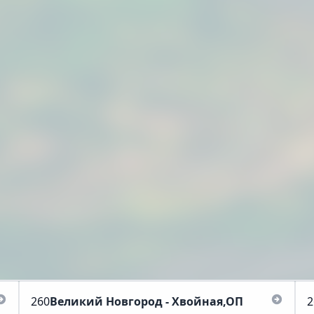
260
Великий Новгород - Хвойная,ОП
2