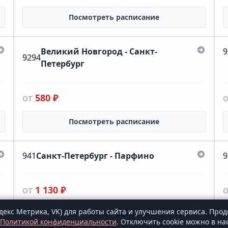
Посмотреть расписание
Великий Новгород - Санкт-
9
9294
Петербург
от
580 ₽
Посмотреть расписание
941
Санкт-Петербург - Парфино
9
от
1 130 ₽
декс Метрика, VK) для работы сайта и улучшения сервиса. Прод
Посмотреть расписание
Политикой конфиденциальности
. Отключить cookie можно в на