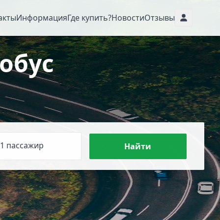
акты
Информация
Где купить?
Новости
Отзывы
обус
1 пассажир
Найти